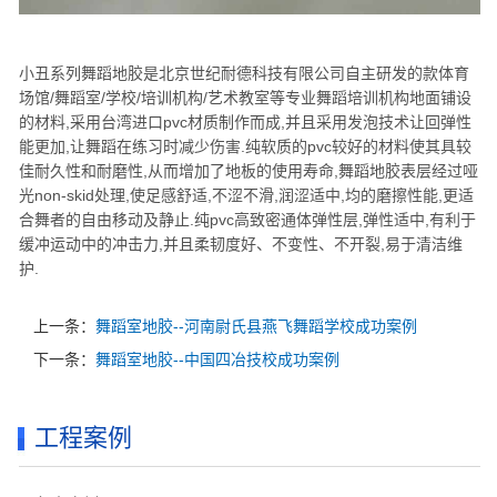
小丑系列舞蹈地胶是北京世纪耐德科技有限公司自主研发的款体育
场馆/舞蹈室/学校/培训机构/艺术教室等专业舞蹈培训机构地面铺设
的材料,采用台湾进口pvc材质制作而成,并且采用发泡技术让回弹性
能更加,让舞蹈在练习时减少伤害.纯软质的pvc较好的材料使其具较
佳耐久性和耐磨性,从而增加了地板的使用寿命,舞蹈地胶表层经过哑
光non-skid处理,使足感舒适,不涩不滑,润涩适中,均的磨擦性能,更适
合舞者的自由移动及静止.纯pvc高致密通体弹性层,弹性适中,有利于
缓冲运动中的冲击力,并且柔韧度好、不变性、不开裂,易于清洁维
护.
上一条：
舞蹈室地胶--河南尉氏县燕飞舞蹈学校成功案例
下一条：
舞蹈室地胶--中国四冶技校成功案例
工程案例