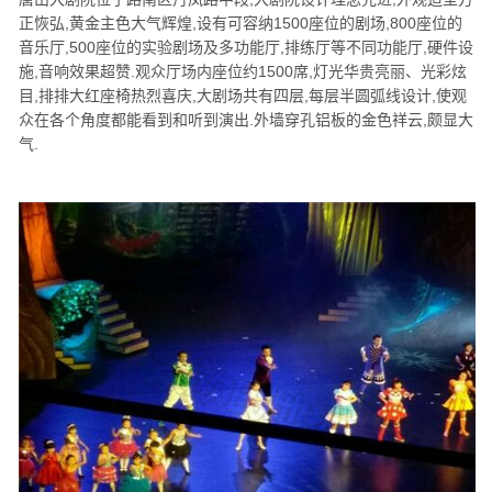
正恢弘,黄金主色大气辉煌,设有可容纳1500座位的剧场,800座位的
音乐厅,500座位的实验剧场及多功能厅,排练厅等不同功能厅,硬件设
施,音响效果超赞.观众厅场内座位约1500席,灯光华贵亮丽、光彩炫
目,排排大红座椅热烈喜庆,大剧场共有四层,每层半圆弧线设计,使观
众在各个角度都能看到和听到演出.外墙穿孔铝板的金色祥云,颇显大
气.