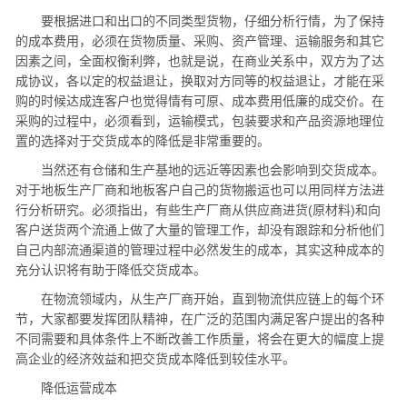
要根据进口和出口的不同类型货物，仔细分析行情，为了保持
的成本费用，必须在货物质量、采购、资产管理、运输服务和其它
因素之间，全面权衡利弊，也就是说，在商业关系中，双方为了达
成协议，各以定的权益退让，换取对方同等的权益退让，才能在采
购的时候达成连客户也觉得情有可原、成本费用低廉的成交价。在
采购的过程中，必须看到，运输模式，包装要求和产品资源地理位
置的选择对于交货成本的降低是非常重要的。
当然还有仓储和生产基地的远近等因素也会影响到交货成本。
对于地板生产厂商和地板客户自己的货物搬运也可以用同样方法进
行分析研究。必须指出，有些生产厂商从供应商进货(原材料)和向
客户送货两个流通上做了大量的管理工作，却没有跟踪和分析他们
自己内部流通渠道的管理过程中必然发生的成本，其实这种成本的
充分认识将有助于降低交货成本。
在物流领域内，从生产厂商开始，直到物流供应链上的每个环
节，大家都要发挥团队精神，在广泛的范围内满足客户提出的各种
不同需要和具体条件上不断改善工作质量，将会在更大的幅度上提
高企业的经济效益和把交货成本降低到较佳水平。
降低运营成本