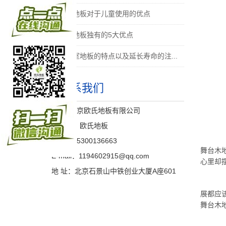
舞蹈地板对于儿童使用的优点
舞蹈地板独有的5大优点
舞蹈室地板的特点以及延长寿命的注...
联系我们
公 司:北京欧氏地板有限公司
联系人：欧氏地板
手机：15300136663
舞台木
E-mail：1194602915@qq.com
心里却
地 址：北京石景山中铁创业大厦A座601
展都应
舞台木