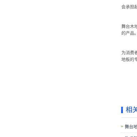
会承担
舞台木
的产品
为消费
地板的
相
舞台