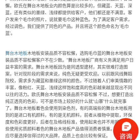
懈。欧氏在舞台木地板业内颜色算是比较多的，但藏蓝、天蓝、深
蓝，还有类似的墨绿、浅绿都提供给客户，他们都还是不满意。客
户发来个毛巾的照片，说就要毛巾这种蓝色。为了满足客户需求，
经过调色，我们提供了同色的产品。并且将这个颜色命名为‘毛巾
蓝’。
舞台木地板
木地板安装品质不容松懈，选购毛巾蓝的舞台木地板安
装品质不容松懈客户不在少数。”舞台木地板厂商有义务满足用户日
益丰富的需求。舞台木地板因为是同透型建材，其实很难打造图
案，针对现阶段的需求来说，纯色无疑更受欢迎。以前跟风线舞蹈
院校，需求多为藏蓝和墨绿这样的颜色，不过随着人们审美情趣的
丰富，像粉红、天蓝、浅绿这样饱和度高的色彩越来越显现出不同
以往的活力。欧氏舞台木地板安装品质不容松懈 不过，想要打造出
纯正透亮的色彩，可不是市场上较好的什么就“山寨”什么就完事
了。舞台木地板着色会使用到染色剂，有的高端些的舞台木地板用
到的是进口有机颜料，有的是无机颜料，前者从植物中提取，环保
度和色彩度更好，后者在及格线标准，使用起来也并不用担忧。但
些使用劣质颜料着色的舞台木地板产品值得消费者慎重。选择时还
应尽量选择信得过的大品牌，品质上也会比较有保证。